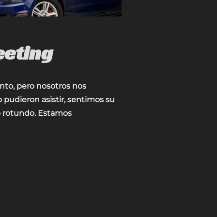
eeting
ento, pero nosotros nos
udieron asistir, sentimos su
to rotundo. Estamos
ARS MEETING»