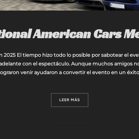
ational American Cars M
n 2025 El tiempo hizo todo lo posible por sabotear el ev
delante con el espectáculo. Aunque muchos amigos no p
 lograron venir ayudaron a convertir el evento en un éxi
«III NATIONAL AMERICAN C
LEER MÁS